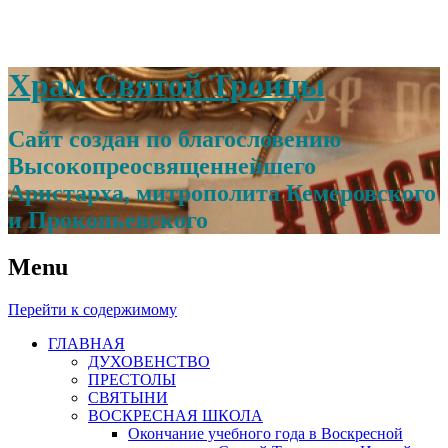
Храм Святой Троицы
Сайт создан по благословению
Высокопреосвященнейшего
Аристарха, митрополита Кемеровского
и Прокопьевского
Menu
Перейти к содержимому
ГЛАВНАЯ
ДУХОВЕНСТВО
ПРЕСТОЛЫ
СВЯТЫНИ
ВОСКРЕСНАЯ ШКОЛА
Окончание учебного года в Воскресной