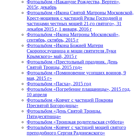
Фотоальбом «Накануне Рождества, Вертеп»,
2015г, декабрь
Фотоальбом «Икона Святой Матроны Московской,
Крест-мощевик с частицей Ризы Господней и
частицами честных мощей 21-го святого», 31
декабря 2015 г, 1 января, 2016 г
Фотоальбом «Икона Матроны Московской»,
сентябрь, сктябрь, 2015 г
Фотоальбом «Икона Божией Матери
Скоропослушница и мощи святителя Луки
Крымского» май, 2015 г
Фотоальбом «Престольный праздник. День
Святой Троицы, 2015 год»
Фотоальбом «Поминовение усопших воинов, 9
мая, 2015 г»
Фотоальбом «Пасха», 2015 год
Фотоальбом «Погребение плащаницы», 2015 год,
10 апреля
Фотоальбом «Ковчег с частицей Покрова
Пресвятой Богородицы»
Фотоальбом «День Святой Троицы.
Пятидесятница»
Фотоальбом «Троицкая родительская суббота»
Фотоальбом «Ковчег с частицей мощей святого
преподобного Сергия Радонежского»