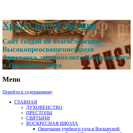
Храм Святой Троицы
Сайт создан по благословению
Высокопреосвященнейшего
Аристарха, митрополита Кемеровского
и Прокопьевского
Menu
Перейти к содержимому
ГЛАВНАЯ
ДУХОВЕНСТВО
ПРЕСТОЛЫ
СВЯТЫНИ
ВОСКРЕСНАЯ ШКОЛА
Окончание учебного года в Воскресной