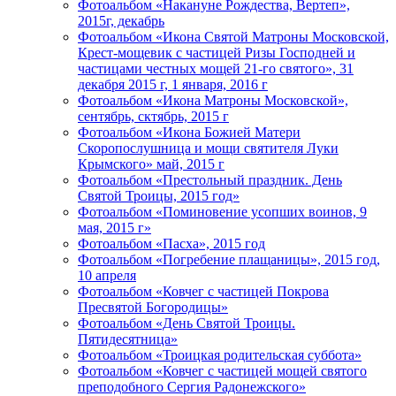
Фотоальбом «Накануне Рождества, Вертеп»,
2015г, декабрь
Фотоальбом «Икона Святой Матроны Московской,
Крест-мощевик с частицей Ризы Господней и
частицами честных мощей 21-го святого», 31
декабря 2015 г, 1 января, 2016 г
Фотоальбом «Икона Матроны Московской»,
сентябрь, сктябрь, 2015 г
Фотоальбом «Икона Божией Матери
Скоропослушница и мощи святителя Луки
Крымского» май, 2015 г
Фотоальбом «Престольный праздник. День
Святой Троицы, 2015 год»
Фотоальбом «Поминовение усопших воинов, 9
мая, 2015 г»
Фотоальбом «Пасха», 2015 год
Фотоальбом «Погребение плащаницы», 2015 год,
10 апреля
Фотоальбом «Ковчег с частицей Покрова
Пресвятой Богородицы»
Фотоальбом «День Святой Троицы.
Пятидесятница»
Фотоальбом «Троицкая родительская суббота»
Фотоальбом «Ковчег с частицей мощей святого
преподобного Сергия Радонежского»