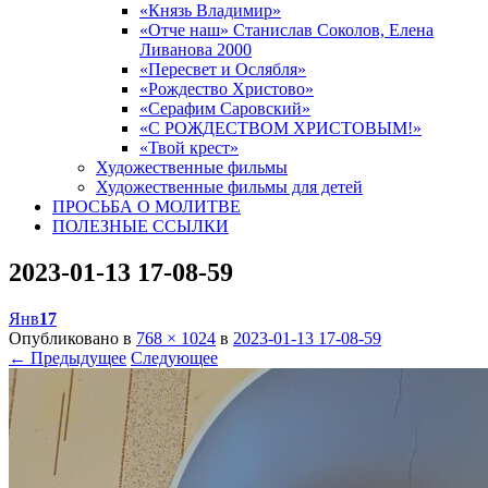
«Князь Владимир»
«Отче наш» Станислав Соколов, Елена
Ливанова 2000
«Пересвет и Ослябля»
«Рождество Христово»
«Серафим Саровский»
«С РОЖДЕСТВОМ ХРИСТОВЫМ!»
«Твой крест»
Художественные фильмы
Художественные фильмы для детей
ПРОСЬБА О МОЛИТВЕ
ПОЛЕЗНЫЕ ССЫЛКИ
2023-01-13 17-08-59
Янв
17
Опубликовано в
768 × 1024
в
2023-01-13 17-08-59
← Предыдущее
Следующее