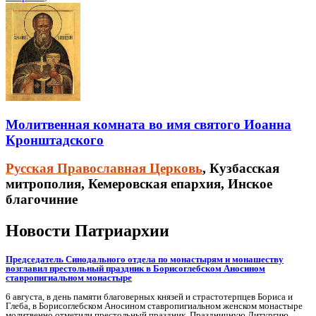
Молитвенная комната во имя святого Иоанна
Кронштадского
Русская Православная Церковь
, Кузбасская
митрополия, Кемеровская епархия, Инское
благочиние
Новости Патриархии
Председатель Синодального отдела по монастырям и монашеству
возглавил престольный праздник в Борисоглебском Аносином
ставропигиальном монастыре
6 августа, в день памяти благоверных князей и страстотерпцев Бориса и
Глеба, в Борисоглебском Аносином ставропигиальном женском монастыре
молитвенно отметили престольный праздник. Праздничную Литургию