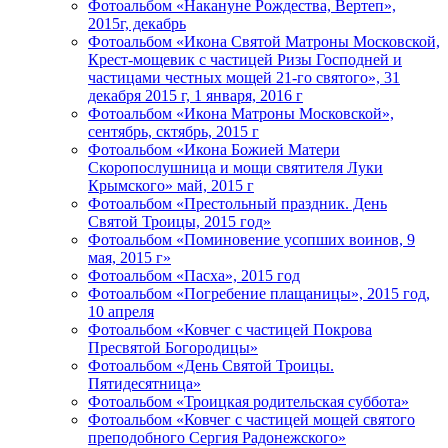
Фотоальбом «Накануне Рождества, Вертеп»,
2015г, декабрь
Фотоальбом «Икона Святой Матроны Московской,
Крест-мощевик с частицей Ризы Господней и
частицами честных мощей 21-го святого», 31
декабря 2015 г, 1 января, 2016 г
Фотоальбом «Икона Матроны Московской»,
сентябрь, сктябрь, 2015 г
Фотоальбом «Икона Божией Матери
Скоропослушница и мощи святителя Луки
Крымского» май, 2015 г
Фотоальбом «Престольный праздник. День
Святой Троицы, 2015 год»
Фотоальбом «Поминовение усопших воинов, 9
мая, 2015 г»
Фотоальбом «Пасха», 2015 год
Фотоальбом «Погребение плащаницы», 2015 год,
10 апреля
Фотоальбом «Ковчег с частицей Покрова
Пресвятой Богородицы»
Фотоальбом «День Святой Троицы.
Пятидесятница»
Фотоальбом «Троицкая родительская суббота»
Фотоальбом «Ковчег с частицей мощей святого
преподобного Сергия Радонежского»