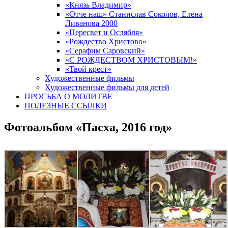
«Князь Владимир»
«Отче наш» Станислав Соколов, Елена
Ливанова 2000
«Пересвет и Ослябля»
«Рождество Христово»
«Серафим Саровский»
«С РОЖДЕСТВОМ ХРИСТОВЫМ!»
«Твой крест»
Художественные фильмы
Художественные фильмы для детей
ПРОСЬБА О МОЛИТВЕ
ПОЛЕЗНЫЕ ССЫЛКИ
Фотоальбом «Пасха, 2016 год»