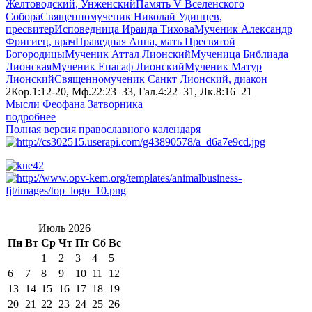
Желтоводский, Унженский
Память V Вселенского
Собора
Священномученик Николай Удинцев,
пресвитер
Исповедница Ираида Тихова
Мученик Александр
Фригиец, врач
Праведная Анна, мать Пресвятой
Богородицы
Мученик Аттал Лионский
Мученица Библиада
Лионская
Мученик Епагаф Лионский
Мученик Матур
Лионский
Священномученик Санкт Лионский, диакон
2Кор.1:12-20, Мф.22:23–33, Гал.4:22–31, Лк.8:16–21
Мысли Феофана Затворника
подробнее
Полная версия православного календаря
Июль 2026
Пн
Вт
Ср
Чт
Пт
Сб
Вс
1
2
3
4
5
6
7
8
9
10
11
12
13
14
15
16
17
18
19
20
21
22
23
24
25
26