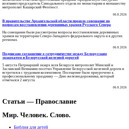
возглавил председатель Синодального отдела по монастырям и монашеству
митрополит Каширский Феогност.
06.8.2026
В правительстве Архангельской области прошло совещание по
вопросам восстановления деревянных храмов Русского Севера
На совещании были рассмотрены вопросы восстановления деревянных
храмов на территории Северо-Западного федерального округа и в других
регионах.
06.8.2026
Подписано соглашение о сотрудничестве между Белорусским
экзархатом и Белорусской железной дорогой
5 августа Патриарший экзарх всея Беларуси митрополит Минский и
Заславский Вениамин посетил Управление Белорусской железной дороги и
встретился с трудовым коллективом. Посещение было приурочено к
профессиональному празднику — Дню железнодорожника, который
отмечался 2 августа.
06.8.2026
Статьи — Православие
Мир. Человек. Слово.
Библия для детей