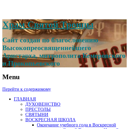
Храм Святой Троицы
Сайт создан по благословению
Высокопреосвященнейшего
Аристарха, митрополита Кемеровского
и Прокопьевского
Menu
Перейти к содержимому
ГЛАВНАЯ
ДУХОВЕНСТВО
ПРЕСТОЛЫ
СВЯТЫНИ
ВОСКРЕСНАЯ ШКОЛА
Окончание учебного года в Воскресной