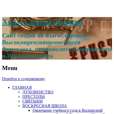
Храм Святой Троицы
Сайт создан по благословению
Высокопреосвященнейшего
Аристарха, митрополита Кемеровского
и Прокопьевского
Menu
Перейти к содержимому
ГЛАВНАЯ
ДУХОВЕНСТВО
ПРЕСТОЛЫ
СВЯТЫНИ
ВОСКРЕСНАЯ ШКОЛА
Окончание учебного года в Воскресной