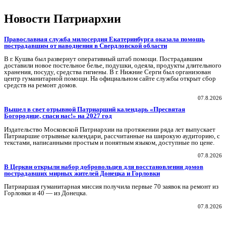
Новости Патриархии
Православная служба милосердия Екатеринбурга оказала помощь
пострадавшим от наводнения в Свердловской области
В г. Кушва был развернут оперативный штаб помощи. Пострадавшим
доставили новое постельное белье, подушки, одеяла, продукты длительного
хранения, посуду, средства гигиены. В г. Нижние Серги был организован
центр гуманитарной помощи. На официальном сайте службы открыт сбор
средств на ремонт домов.
07.8.2026
Вышел в свет отрывной Патриарший календарь «Пресвятая
Богородице, спаси нас!» на 2027 год
Издательство Московской Патриархии на протяжении ряда лет выпускает
Патриаршие отрывные календари, рассчитанные на широкую аудиторию, с
текстами, написанными простым и понятным языком, доступные по цене.
07.8.2026
В Церкви открыли набор добровольцев для восстановления домов
пострадавших мирных жителей Донецка и Горловки
Патриаршая гуманитарная миссия получила первые 70 заявок на ремонт из
Горловки и 40 — из Донецка.
07.8.2026