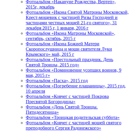
Фотоальбом «Накануне Рождества, Вертеп»,
2015г, декабрь
Фотоальбом «Икона Святой Матроны Московской,
Крест-мощевик с частицей Ризы Господней и
частицами честных мощей 21-го святого», 31
декабря 2015 г, 1 января, 2016 г
Фотоальбом «Икона Матроны Московской»,
сентябрь, сктябрь, 2015 г
Фотоальбом «Икона Божией Матери
Скоропослушница и мощи святителя Луки
Крымского» май, 2015 г
Фотоальбом «Престольный праздник. День
Святой Троицы, 2015 год»
Фотоальбом «Поминовение усопших воинов, 9
мая, 2015 г»
Фотоальбом «Пасха», 2015 год
Фотоальбом «Погребение плащаницы», 2015 год,
10 апреля
Фотоальбом «Ковчег с частицей Покрова
Пресвятой Богородицы»
Фотоальбом «День Святой Троицы.
Пятидесятница»
Фотоальбом «Троицкая родительская суббота»
Фотоальбом «Ковчег с частицей мощей святого
преподобного Сергия Радонежского»