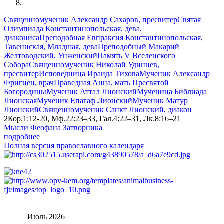
Священномученик Александр Сахаров, пресвитер
Святая
Олимпиада Константинопольская, дева,
диакониса
Преподобная Евпраксия Константинопольская,
Тавеннская, Младшая, дева
Преподобный Макарий
Желтоводский, Унженский
Память V Вселенского
Собора
Священномученик Николай Удинцев,
пресвитер
Исповедница Ираида Тихова
Мученик Александр
Фригиец, врач
Праведная Анна, мать Пресвятой
Богородицы
Мученик Аттал Лионский
Мученица Библиада
Лионская
Мученик Епагаф Лионский
Мученик Матур
Лионский
Священномученик Санкт Лионский, диакон
2Кор.1:12-20, Мф.22:23–33, Гал.4:22–31, Лк.8:16–21
Мысли Феофана Затворника
подробнее
Полная версия православного календаря
Июль 2026