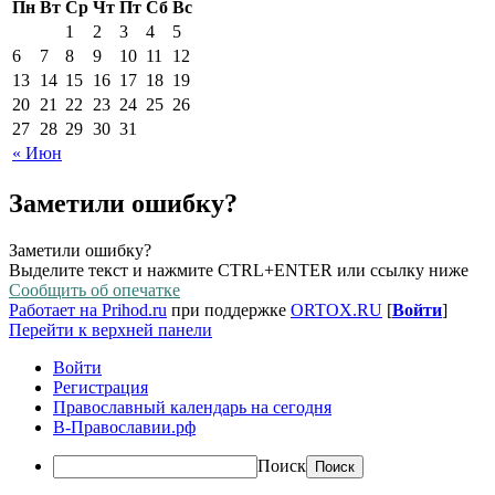
Пн
Вт
Ср
Чт
Пт
Сб
Вс
1
2
3
4
5
6
7
8
9
10
11
12
13
14
15
16
17
18
19
20
21
22
23
24
25
26
27
28
29
30
31
« Июн
Заметили ошибку?
Заметили ошибку?
Выделите текст и нажмите CTRL+ENTER или ссылку ниже
Сообщить об опечатке
Работает на Prihod.ru
при поддержке
ORTOX.RU
[
Войти
]
Перейти к верхней панели
Войти
Регистрация
Православный календарь на сегодня
В-Православии.рф
Поиск